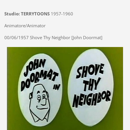
Studio: TERRYTOONS
1957-1960
Animatore/Animator
00/06/1957 Shove Thy Neighbor [John Doormat]