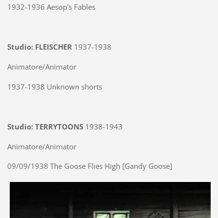
1932-1936 Aesop's Fables
Studio: FLEISCHER
1937-1938
Animatore/Animator
1937-1938 Unknown shorts
Studio: TERRYTOONS
1938-1943
Animatore/Animator
09/09/1938 The Goose Flies High [Gandy Goose]