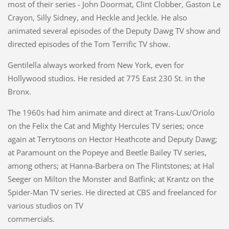
most of their series - John Doormat, Clint Clobber, Gaston Le
Crayon, Silly Sidney, and Heckle and Jeckle. He also
animated several episodes of the Deputy Dawg TV show and
directed episodes of the Tom Terrific TV show.
Gentilella always worked from New York, even for
Hollywood studios. He resided at 775 East 230 St. in the
Bronx.
The 1960s had him animate and direct at Trans-Lux/Oriolo
on the Felix the Cat and Mighty Hercules TV series; once
again at Terrytoons on Hector Heathcote and Deputy Dawg;
at Paramount on the Popeye and Beetle Bailey TV series,
among others; at Hanna-Barbera on The Flintstones; at Hal
Seeger on Milton the Monster and Batfink; at Krantz on the
Spider-Man TV series. He directed at CBS and freelanced for
various studios on TV
commercials.