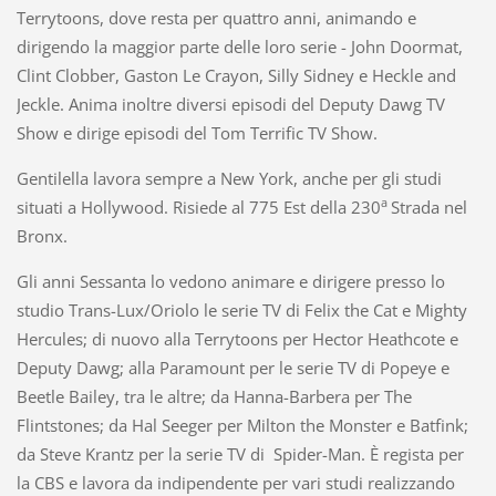
Terrytoons, dove resta per quattro anni, animando e
dirigendo la maggior parte delle loro serie - John Doormat,
Clint Clobber, Gaston Le Crayon, Silly Sidney e Heckle and
Jeckle. Anima inoltre diversi episodi del Deputy Dawg TV
Show e dirige episodi del Tom Terrific TV Show.
Gentilella lavora sempre a New York, anche per gli studi
a
situati a Hollywood. Risiede al 775 Est della 230
Strada nel
Bronx.
Gli anni Sessanta lo vedono animare e dirigere presso lo
studio Trans-Lux/Oriolo le serie TV di Felix the Cat e Mighty
Hercules; di nuovo alla Terrytoons per Hector Heathcote e
Deputy Dawg; alla Paramount per le serie TV di Popeye e
Beetle Bailey, tra le altre; da Hanna-Barbera per The
Flintstones; da Hal Seeger per Milton the Monster e Batfink;
da Steve Krantz per la serie TV di Spider-Man. È regista per
la CBS e lavora da indipendente per vari studi realizzando