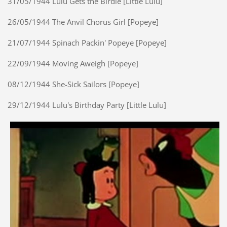
31/05/1944 Lulu Gets the Birdie [Little Lulu]
26/05/1944 The Anvil Chorus Girl [Popeye]
21/07/1944 Spinach Packin' Popeye [Popeye]
22/09/1944 Moving Aweigh [Popeye]
08/12/1944 She-Sick Sailors [Popeye]
29/12/1944 Lulu's Birthday Party [Little Lulu]