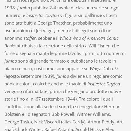
Fiction House
Jumbo Comics
, che debutta nel settembre
1938.
Jumbo
pubblica 2-4 tavole di ciascuna serie su ogni
numero, e
Inspector Dayton
vi figura sin dall’inizio. I testi
sono attribuiti a George Thatcher, probabilmente uno
pseudonimo di Jerry Iger, mentre i disegni sono di un
anonimo
staffer
, sebbene il
Who’s Who of American Comic
Books
attribuisca la creazione della strip a Will Eisner, che
forse disegna a matita le prime tavole. I primi otto numeri di
Jumbo
sono di grande formato e pubblicano le tavole in
bianco e nero, così come sono apparse su
Wags
. Dal n. 9
(agosto/settembre 1939),
Jumbo
diviene un regolare comic
book a colori, cosicché anche le tavole di
Inspector Dayton
vengono riformattate, prima che vengano prodotte nuove
storie fino al n. 67 (settembre 1944). Tra coloro i quali
contribuiscono alla serie ci sono lo sceneggiatore Herman
Bolstein e i disegnatori Bob Powell, Witmer Williams,
George Tuska, Nick Viscardi (alias Cardy), Arthur Peddy, Art
Saaf, Chuck Winter, Rafael Astarita, Arnold Hicks e Alex