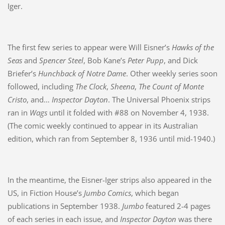
Iger.
The first few series to appear were Will Eisner’s
Hawks of the
Seas
and
Spencer Steel
, Bob Kane’s
Peter Pupp
, and Dick
Briefer’s
Hunchback of Notre Dame
. Other weekly series soon
followed, including
The Clock
,
Sheena
,
The Count of Monte
Cristo
, and…
Inspector Dayton
. The Universal Phoenix strips
ran in
Wags
until it folded with #88 on November 4, 1938.
(The comic weekly continued to appear in its Australian
edition, which ran from September 8, 1936 until mid-1940.)
In the meantime, the Eisner-Iger strips also appeared in the
US, in Fiction House’s
Jumbo Comics
, which began
publications in September 1938.
Jumbo
featured 2-4 pages
of each series in each issue, and
Inspector Dayton
was there