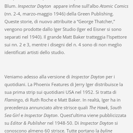
Blum.
Inspector Dayton
appare infine sull’albo
Atomic Comics
(nn. 2-4, marzo-maggio 1946) della Green Publishing.
Queste storie, di nuovo attribuite a “George Thatcher,”
vengono prodotte dallo Iger Studio (Iger ed Eisner si sono
separati nel 1940). Il grande Matt Baker tratteggia l’Ispettore
sui nn. 2 e 3, mentre i disegni del n. 4 sono di non meglio
identificati artisti dello studio.
Veniamo adesso alla versione di
Inspector Dayton
per i
quotidiani. La Phoenix Features di Jerry Iger distribuisce la
sua prima strip sui quotidiani USA nel 1952. Si tratta di
Flamingo
, di Ruth Roche e Matt Baker. In realtà, Iger ha in
precedenza annunciato altre strisce quali
The Hawk
,
South
Sea Girl
e
Inspector Dayton
. Quest’ultima viene pubblicizzata
su
Editor & Publisher
nel 1948-50. Di
Inspector Dayton
si
conoscono almeno 60 strisce. Tutte portano la
byline