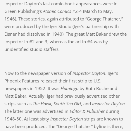
Inspector Dayton’s last comic-book appearances were in
Green Publishing’s
Atomic Comics
#2-4 (March to May,
1946). These stories, again attributed to “George Thatcher,”
were produced by the Iger Studio (Iger’s partnership with
Eisner had dissolved in 1940). The great Matt Baker drew the
inspector in #2 and 3, whereas the art in #4 was by
unidentified studio staffers.
Now to the newspaper version of
Inspector Dayton
. Iger’s
Phoenix Features released their first strip to U.S.
newspapers in 1952. It was
Flamingo
by Ruth Roche and
Matt Baker. Actually, Iger had previously advertised other
strips such as
The Hawk
,
South Sea Girl
, and
Inspector Dayton
.
The latter one was advertised in
Editor & Publisher
during
1948-50. At least sixty
Inspector Dayton
strips are known to
have been produced. The “George Thatcher” byline is there,