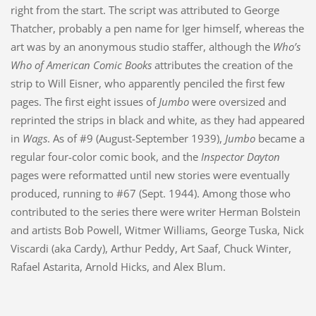
right from the start. The script was attributed to George
Thatcher, probably a pen name for Iger himself, whereas the
art was by an anonymous studio staffer, although the
Who’s
Who of American Comic Books
attributes the creation of the
strip to Will Eisner, who apparently penciled the first few
pages. The first eight issues of
Jumbo
were oversized and
reprinted the strips in black and white, as they had appeared
in
Wags
. As of #9 (August-September 1939),
Jumbo
became a
regular four-color comic book, and the
Inspector Dayton
pages were reformatted until new stories were eventually
produced, running to #67 (Sept. 1944). Among those who
contributed to the series there were writer Herman Bolstein
and artists Bob Powell, Witmer Williams, George Tuska, Nick
Viscardi (aka Cardy), Arthur Peddy, Art Saaf, Chuck Winter,
Rafael Astarita, Arnold Hicks, and Alex Blum.