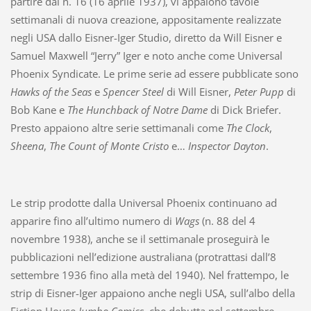
partire dal n. 16 (16 aprile 1937), vi appaiono tavole
settimanali di nuova creazione, appositamente realizzate
negli USA dallo Eisner-Iger Studio, diretto da Will Eisner e
Samuel Maxwell “Jerry” Iger e noto anche come Universal
Phoenix Syndicate. Le prime serie ad essere pubblicate sono
Hawks of the Seas
e
Spencer Steel
di Will Eisner,
Peter Pupp
di
Bob Kane e
The Hunchback of Notre Dame
di Dick Briefer.
Presto appaiono altre serie settimanali come
The Clock
,
Sheena
,
The Count of Monte Cristo
e…
Inspector Dayton
.
Le strip prodotte dalla Universal Phoenix continuano ad
apparire fino all’ultimo numero di
Wags
(n. 88 del 4
novembre 1938), anche se il settimanale proseguirà le
pubblicazioni nell’edizione australiana (protrattasi dall’8
settembre 1936 fino alla metà del 1940). Nel frattempo, le
strip di Eisner-Iger appaiono anche negli USA, sull’albo della