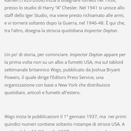
Kamen (1920-2008) inizia a disegnare fumetti nel 1938,
presso lo studio di Harry “A” Chesler. Nel 1941 si unisce allo
staff dello Iger Studio, ma viene presto richiamato alle armi,
e vi tornerà soltanto dopo la Guerra, nel 1946-48. È qui che,
tra l’altro, disegna la striscia quotidiana
Inspector Dayton
.
Un po’ di storia, per cominciare.
Inspector Dayton
appare per
la prima volta non su un albo a fumetti USA, ma sul tabloid
settimanale britannico
Wags
, pubblicato da Joshua Bryant
Powers, il quale dirige l’Editors Press Service, una
organizzazione con base a New York che distribuisce
quotidiani, articoli e fumetti all’estero.
Wags
inizia le pubblicazioni il 1° gennaio 1937, ma nei primi
quindici numeri contiene soltanto ristampe di strisce USA. A