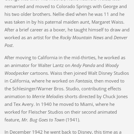
remarried and moved to Colorado Springs with George and
his two older brothers. Nellie died when he was 11 and he
was taken in by his paternal maiden aunt, Margaret Waiss.
After a brief career as a boxer, he taught himself to draw and
worked as an artist for the
Rocky Mountain News
and
Denver
Post
.
After moving to California in the mid-thirties, he worked as
an animator for Walter Lantz on
Andy Panda
and
Woody
Woodpecker
cartoons. Waiss then joined Walt Disney Studios
in California, where he worked on
Fantasia
, then moved to
the Schlesinger/Warner Bros. Studio, contributing effects
animation to
Merrie Melodies
shorts directed by Chuck Jones
and Tex Avery. In 1940 he moved to Miami, where he
worked for Fleischer Studios on their second animated
feature,
Mr. Bug Goes to Town
(1941).
In December 1942 he went back to Disney, this time as a