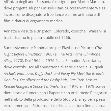
All’inizio degli anni Sessanta è designer per Martin Marietta,
dove progetta sili per i missili Titan. Successivamente Waiss
lavora come disegnatore free-lance e come animatore di
film didattici di argomento medico.
Annette è vissuta a Brighton, Colorado, cosicché i Waiss vi si
trasferiscono in pianta stabile nel 1966.
Successivamente è animatore per Playhouse Pictures (
The
Night Before Christmas
, 1968) e Fine Arts Films (
Shinbone
Alley
, 1970). Dal 1969 al 1976 è alla Filmation Associates,
dove contribuisce all’animazione di serie e special TV quali
Archie’s Funhouse
,
Daffy Duck and Porky Pig Meet the Groovie
Ghoulies
,
Fat Albert and the Cosby Kids
,
Star Trek
,
Lassie’s
Rescue Rangers
e
Space Sentinels
. Tra il 1976 e il 1979 scrive
dieci storie a fumetti con i Paperi e con Archimede Pitagorico
nell’ambito della produzione dello Studio Disney per i paesi
extra-americani. Ritiratosi, si dedica alla pittura fino alla sua