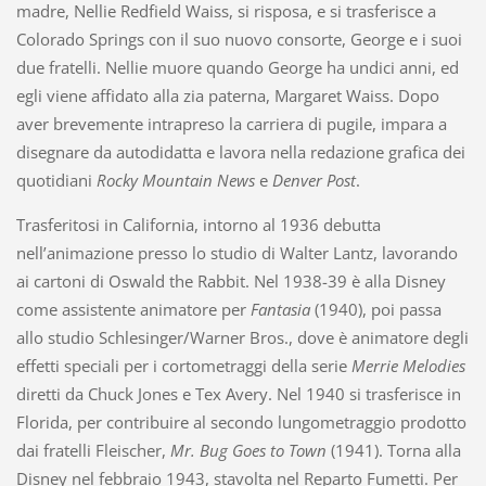
madre, Nellie Redfield Waiss, si risposa, e si trasferisce a
Colorado Springs con il suo nuovo consorte, George e i suoi
due fratelli. Nellie muore quando George ha undici anni, ed
egli viene affidato alla zia paterna, Margaret Waiss. Dopo
aver brevemente intrapreso la carriera di pugile, impara a
disegnare da autodidatta e lavora nella redazione grafica dei
quotidiani
Rocky Mountain News
e
Denver Post
.
Trasferitosi in California, intorno al 1936 debutta
nell’animazione presso lo studio di Walter Lantz, lavorando
ai cartoni di Oswald the Rabbit. Nel 1938-39 è alla Disney
come assistente animatore per
Fantasia
(1940), poi passa
allo studio Schlesinger/Warner Bros., dove è animatore degli
effetti speciali per i cortometraggi della serie
Merrie Melodies
diretti da Chuck Jones e Tex Avery. Nel 1940 si trasferisce in
Florida, per contribuire al secondo lungometraggio prodotto
dai fratelli Fleischer,
Mr. Bug Goes to Town
(1941). Torna alla
Disney nel febbraio 1943, stavolta nel Reparto Fumetti. Per