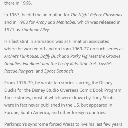
there in 1966.
In 1967, he did the animation for
The Night Before Christmas
and in 1968 for
Archy and Mehitabel
, which was released in
1971 as
Shinbone Alley
.
His last stint in animation was at Filmation associated,
where he worked off and on from 1969-77 on such series as
Archie’s Funhouse
,
Daffy Duck and Porky Pig Meet the Groovie
Ghoulies
,
Fat Albert and the Cosby Kids
,
Star Trek
,
Lassie’s
Rescue Rangers
, and
Space Sentinels
.
From 1976-79, he wrote ten stories starring the Disney
Ducks for the Disney Studio Overseas Comic Book Program.
These stories, most of which were drawn by Tony Strobl,
were in fact never published in the US, but appeared in
Europe, South America, and other foreign countries.
Parkinson’s syndrome forced Waiss to live his last few years