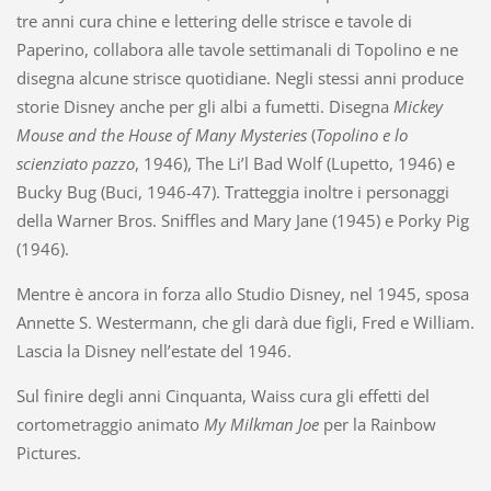
tre anni cura chine e lettering delle strisce e tavole di
Paperino, collabora alle tavole settimanali di Topolino e ne
disegna alcune strisce quotidiane. Negli stessi anni produce
storie Disney anche per gli albi a fumetti. Disegna
Mickey
Mouse and the House of Many Mysteries
(
Topolino e lo
scienziato pazzo
, 1946), The Li’l Bad Wolf (Lupetto, 1946) e
Bucky Bug (Buci, 1946-47). Tratteggia inoltre i personaggi
della Warner Bros. Sniffles and Mary Jane (1945) e Porky Pig
(1946).
Mentre è ancora in forza allo Studio Disney, nel 1945, sposa
Annette S. Westermann, che gli darà due figli, Fred e William.
Lascia la Disney nell’estate del 1946.
Sul finire degli anni Cinquanta, Waiss cura gli effetti del
cortometraggio animato
My Milkman Joe
per la Rainbow
Pictures.