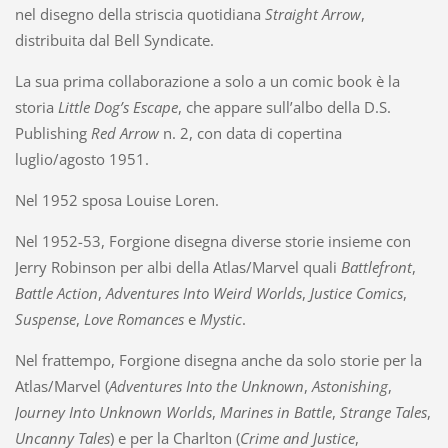
nel disegno della striscia quotidiana
Straight Arrow
,
distribuita dal Bell Syndicate.
La sua prima collaborazione a solo a un comic book è la
storia
Little Dog’s Escape
, che appare sull’albo della D.S.
Publishing
Red Arrow
n. 2, con data di copertina
luglio/agosto 1951.
Nel 1952 sposa Louise Loren.
Nel 1952-53, Forgione disegna diverse storie insieme con
Jerry Robinson per albi della Atlas/Marvel quali
Battlefront
,
Battle Action
,
Adventures Into Weird Worlds
,
Justice Comics
,
Suspense
,
Love Romances
e
Mystic
.
Nel frattempo, Forgione disegna anche da solo storie per la
Atlas/Marvel (
Adventures Into the Unknown
,
Astonishing
,
Journey Into Unknown Worlds
,
Marines in Battle
,
Strange Tales
,
Uncanny Tales
) e per la Charlton (
Crime and Justice
,