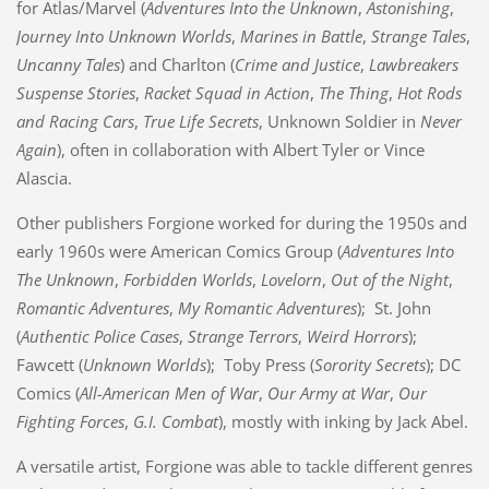
for Atlas/Marvel (
Adventures Into the Unknown
,
Astonishing
,
Journey Into Unknown Worlds
,
Marines in Battle
,
Strange Tales
,
Uncanny Tales
) and Charlton (
Crime and Justice
,
Lawbreakers
Suspense Stories
,
Racket Squad in Action
,
The Thing
,
Hot Rods
and Racing Cars
,
True Life Secrets
, Unknown Soldier in
Never
Again
), often in collaboration with Albert Tyler or Vince
Alascia.
Other publishers Forgione worked for during the 1950s and
early 1960s were American Comics Group (
Adventures Into
The Unknown
,
Forbidden Worlds
,
Lovelorn
,
Out of the Night
,
Romantic Adventures
,
My Romantic Adventures
); St. John
(
Authentic Police Cases
,
Strange Terrors
,
Weird Horrors
);
Fawcett (
Unknown Worlds
); Toby Press (
Sorority Secrets
); DC
Comics (
All-American Men of War
,
Our Army at War
,
Our
Fighting Forces
,
G.I. Combat
), mostly with inking by Jack Abel.
A versatile artist, Forgione was able to tackle different genres