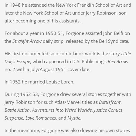
In 1948 he attended the New York Franklin School of Art and
later the New York School of Art under Jerry Robinson, son
after becoming one of his assistants.
For about a year in 1950-51, Forgione assisted John Belfi on
the
Straight Arrow
daily strip, released by the Bell Syndicate.
His first documented solo comic book work is the story
Little
Dog’s Escape
, which appeared in D.S. Publishing’s
Red Arrow
no. 2 with a July/August 1951 cover date.
In 1952 he married Louise Loren.
During 1952-53, Forgione drew several stories together with
Jerry Robinson for such Atlas/Marvel titles as
Battlefront
,
Battle Action
,
Adventures Into Weird Worlds
,
Justice Comics
,
Suspense
,
Love Romances
, and
Mystic
.
In the meantime, Forgione was also drawing his own stories