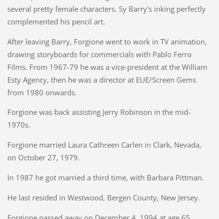
several pretty female characters. Sy Barry’s inking perfectly
complemented his pencil art.
After leaving Barry, Forgione went to work in TV animation,
drawing storyboards for commercials with Pablo Ferro
Films. From 1967-79 he was a vice-president at the William
Esty Agency, then he was a director at EUE/Screen Gems
from 1980 onwards.
Forgione was back assisting Jerry Robinson in the mid-
1970s.
Forgione married Laura Cathreen Carlen in Clark, Nevada,
on October 27, 1979.
In 1987 he got married a third time, with Barbara Pittman.
He last resided in Westwood, Bergen County, New Jersey.
Forgione passed away on December 4, 1994 at age 65.