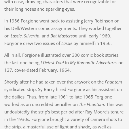
with ease, drawing characters that were recognizable for
their long noses and sparkling eyes.
In 1956 Forgione went back to assisting Jerry Robinson on
his Dell/Western comic assignments. They worked together
on
Lassie
,
Silvertip
, and
Bat Masterson
until early 1960.
Forgione drew two issues of
Lassie
by himself in 1956.
All in all, Forgione illustrated over 300 comic book stories,
the last one being
I Detest You!
in
My Romantic Adventures
no.
137, cover-dated February, 1964.
Shortly after he had taken over the artwork on the
Phantom
syndicated strip, Sy Barry hired Forgione as his assistant on
the dailies. Thus, from late 1961 to late 1965 Forgione
worked as an uncredited penciller on
The Phantom
. This was
undoubtedly the strip’s best period after Ray Moore’s tenure
in the 1930s. Forgione brought a variety of camera shots to
the strip, a masterful use of light and shade, as well as