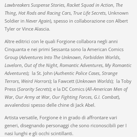
Lawbreakers Suspense Stories
,
Racket Squad in Action
,
The
Thing
,
Hot Rods and Racing Cars
,
True Life Secrets
, Unknown
Soldier in
Never Again
), spesso in collaborazione con Albert
Tyler or Vince Alascia.
Altre editrici con le quali Forgione collabora negli anni
Cinquanta e nei primi Sessanta sono la American Comics
Group (
Adventures Into The Unknown
,
Forbidden Worlds
,
Lovelorn
,
Out of the Night
,
Romantic Adventures
,
My Romantic
Adventures
); la St. John (
Authentic Police Cases
,
Strange
Terrors
,
Weird Horrors
); la Fawcett (
Unknown Worlds
); la Toby
Press (
Sorority Secrets
); e la DC Comics (
All-American Men of
War
,
Our Army at War
,
Our Fighting Forces
,
G.I. Combat
),
avvalendosi spesso delle chine di Jack Abel.
Artista versatile, Forgione è in grado di affrontare vari
generi, disegnando personaggi che sono riconoscibili per I
nasi lunghi e gli occhi scintillanti.